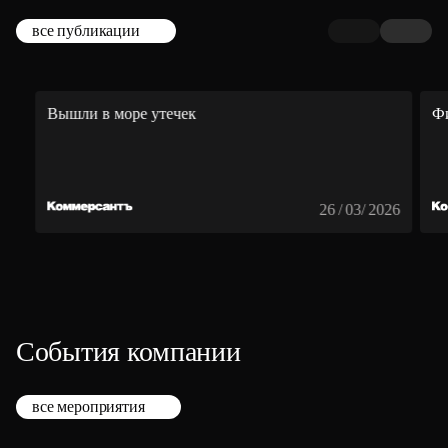
все публикации
Вышли в море утечек
Ф
26 / 03/ 2026
События компании
все мероприятия