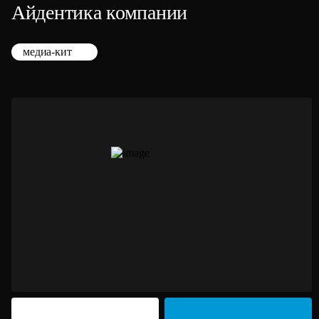
Айдентика компании
медиа-кит