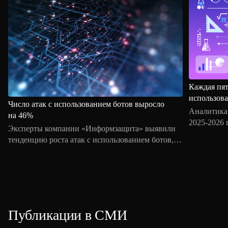
Каждая пят
использов
Число атак с использованием ботов выросло
Аналитика
на 46%
2025-2026 
Эксперты компании «Информзащита» выявили
где фигур
тенденцию роста атак с использованием ботов, за
использова
первые шесть месяцев 2026 года число таких
выделяются
кампаний увеличилось почти на 50%
2026 году 
по сравнению с аналогичным периодом
с утечками
прошлого года. Наиболее заметная динамика
частично 
связана с автоматизированными атаками на веб-
утвержден
сервисы, личные кабинеты и платежную
Публикации в СМИ
информаци
инфраструктуру.