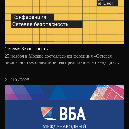
Сетевая Безопасность
25 ноября в Москве состоялась конференция «Сетевая
безопасность», объединившая представителей ведущих
российских компаний, государственных структур
и экспертов отрасли для обсуждения актуальных задач
21 / 10 / 2025
защиты сетевой инфраструктуры и развития отечественных
технологий. Партнёром мероприятия выступила компания
«Информзащита».