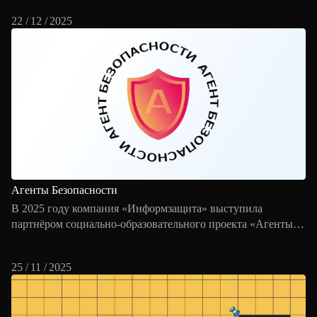
22 / 12 / 2025
Агенты Безопасности
В 2025 году компания «Информзащита» выступила
партнёром социально-образовательного проекта «Агенты
безопасности», реализуемого корпорацией «ФосАгро»
при участии государственных и общественных
25 / 11 / 2025
организаций.