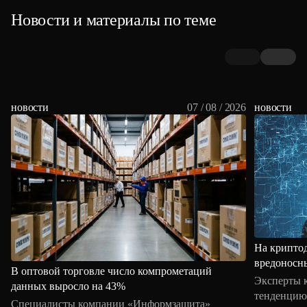
Новости и материалы по теме
новости
07 / 08 / 2026
новости
На крипто
вредоносн
В оптовой торговле число компрометаций
Эксперты 
данных выросло на 43%
тенденцию 
Специалисты компании «Информзащита»