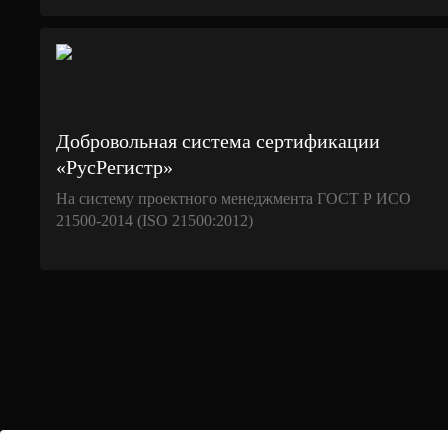
Добровольная система сертификации
«РусРегистр»
На систему проектного менеджмента ГОСТ Р ИСО
21500-2014 (ISO 21500:2012)