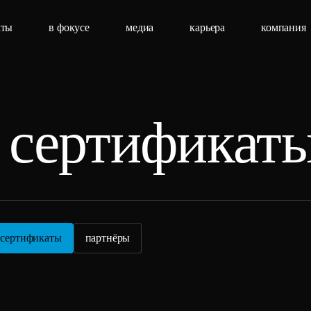
кты
в фокусе
медиа
карьера
компания
 сертификат
 сертификаты
партнёры