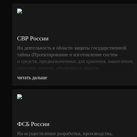
СВР России
На деятельность в области защиты государственной
тайны (Проектирование и изготовление систем
и средств, предназначенных для хранения, накопления,
передачи, приема, обработки и защиты
от несанкционированного доступа (кроме средств
читать дальше
криптозащиты) в загранучреждениях Российской
Федерации информации, составляющих
государственную тайну, или устанавливаемых
в помещениях, где такая информация циркулирует).
ФСБ России
На осуществление разработки, производства,