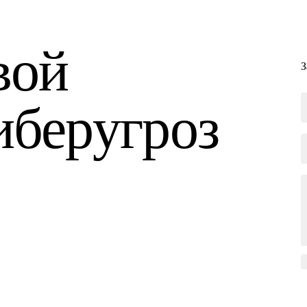
вой
З
иберугроз