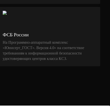
ФСБ России
На Программно-аппаратный комплекс
«Юнисерт_ГОСТ». Версия 4.0» на соответствие
требованиям к информационной безопасности
удостоверяющих центров класса КС3.