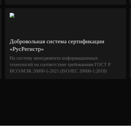
Добровольная система сертификации
«РусРегистр»
На систему менеджмента информационных
технологий на соответствие требованиям ГОСТ Р
ИСО/МЭК 20000-1-2021 (ISO/IEC 20000-1:2018)