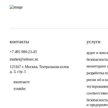
контакты
услуги
+7 495 980-23-45
аудит и конс
market@infosec.ru
безопасност
мониторинг и
125167 г. Москва, Театральная аллея,
д. 3, стр. 1
разработка 
риски иб и к
вконтакте
тестировани
youtube
соответстви
безопасност
и предприят