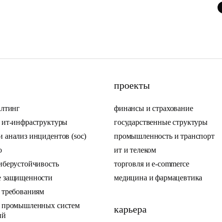
проекты
алтинг
финансы и страхование
ь ит-инфраструктуры
государственные структуры
 анализ инцидентов (soc)
промышленность и транспорт
по
ит и телеком
иберустойчивость
торговля и e-commerce
е защищенности
медицина и фармацевтика
е требованиям
ь промышленных систем
карьера
ий