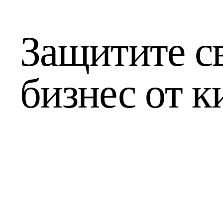
Защитите с
бизнес от к