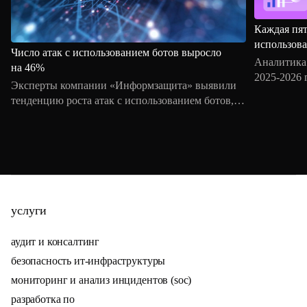
Каждая пят
использов
Число атак с использованием ботов выросло
Аналитика
на 46%
2025-2026 
Эксперты компании «Информзащита» выявили
где фигур
тенденцию роста атак с использованием ботов, за
использова
первые шесть месяцев 2026 года число таких
выделяются
кампаний увеличилось почти на 50%
2026 году 
по сравнению с аналогичным периодом
с утечками
прошлого года. Наиболее заметная динамика
частично 
связана с автоматизированными атаками на веб-
утвержден
сервисы, личные кабинеты и платежную
информаци
инфраструктуру.
услуги
аудит и консалтинг
безопасность ит-инфраструктуры
мониторинг и анализ инцидентов (soc)
разработка по