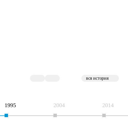
Основана «Информзащита»,
первоначальный состав - 10 сотрудников.
Получена лицензия Гостехкомиссии.
Представлен и сертифицирован продукт
Secret Net - система разграничения доступа,
впервые массово поставлена для ГАС
«Выборы». Более чем на 20 лет она стала
флагманским продуктом «Информзащиты».
вся история
1995
2004
2014