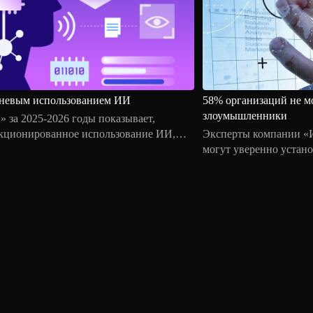
теневым использованием ИИ
58% организаций не м
злоумышленники
за 2025-2026 годы показывает,
анкционированное использование ИИ,
Эксперты компании «И
 в отдельный класс событий. В июле
могут уверенно устано
вшихся с утечками, связали
использованы в реальны
енением ИИ-инструментов вне
CVE не превращается в
ужб информационной безопасности.