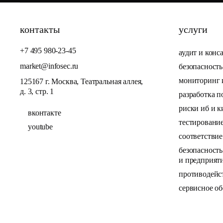
контакты
услуги
+7 495 980-23-45
аудит и конс
market@infosec.ru
безопасност
мониторинг и
125167 г. Москва, Театральная аллея,
д. 3, стр. 1
разработка 
риски иб и к
вконтакте
тестировани
youtube
соответстви
безопасност
и предприят
противодейс
сервисное о