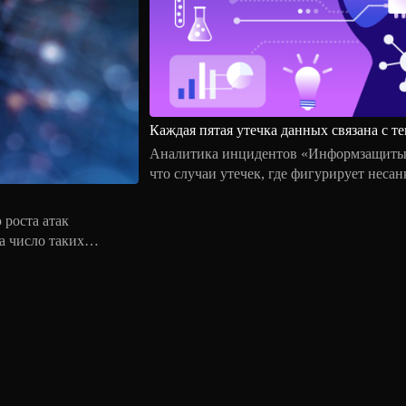
Каждая пятая утечка данных связана с 
Аналитика инцидентов «Информзащиты» 
что случаи утечек, где фигурирует нес
фиксируются все чаще и уже выделяются
2026 году уже 20% организаций, столкну
роста атак
произошедшее хотя бы частично с прим
а число таких
утвержденных процессов и контроля сл
логичным периодом
втоматизированными
нфраструктуру.