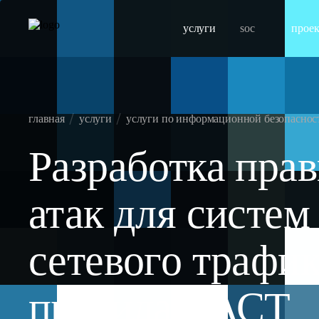
услуги
soc
прое
главная
услуги
услуги по информационной безопасност
Разработка пра
атак для систем
сетевого трафик
правила САСТ