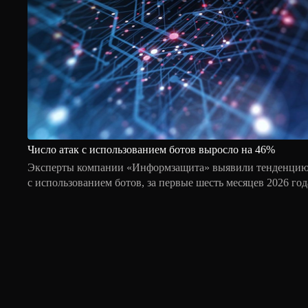
Число атак с использованием ботов выросло на 46%
Эксперты компании «Информзащита» выявили тенденцию 
с использованием ботов, за первые шесть месяцев 2026 год
кампаний увеличилось почти на 50% по сравнению с ана
прошлого года. Наиболее заметная динамика связана с а
атаками на веб-сервисы, личные кабинеты и платежную и