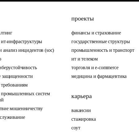
проекты
алтинг
финансы и страхование
ь ит-инфраструктуры
государственные структуры
 анализ инцидентов (soc)
промышленность и транспорт
по
ит и телеком
иберустойчивость
торговля и e-commerce
е защищенности
медицина и фармацевтика
е требованиям
ь промышленных систем
карьера
ий
твие мошенничеству
вакансии
бслуживание
стажировка
соут