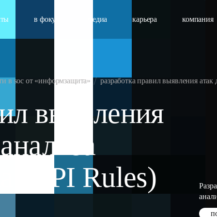
кты
в фокусе
медиа
карьера
компания
и в soc от «информзащита»
разработка правил выявления атак д
вил выявления
 анализа
а (DPI Rules)
Разр
анали
п