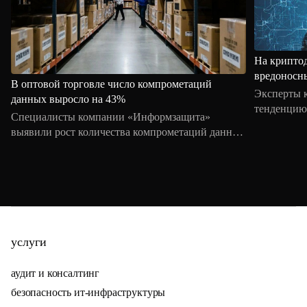
На крипто
вредоносн
В оптовой торговле число компрометаций
Эксперты 
данных выросло на 43%
тенденцию 
Специалисты компании «Информзащита»
использов
выявили рост количества компрометаций данных
вычислите
в оптовой торговле на 43,5% за первое полугодие
криптовал
2026 года по сравнению с аналогичным
периодом 2025 года. Вместе с этим количество
уведомлений о затронутых данных достигло 2,74
млн против 98,6 тыс. в первом полугодии
прошлого года, увеличившись в 27,8 раза.
услуги
аудит и консалтинг
безопасность ит-инфраструктуры