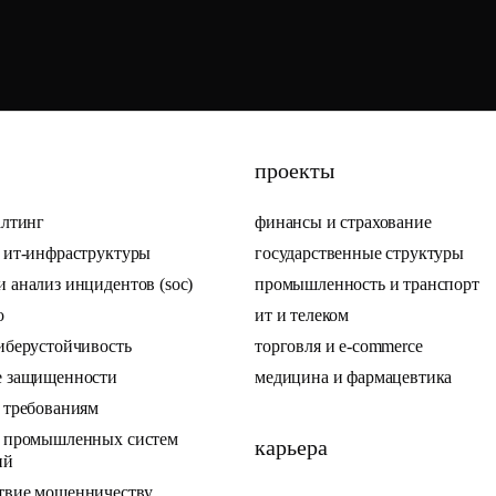
проекты
алтинг
финансы и страхование
ь ит-инфраструктуры
государственные структуры
 анализ инцидентов (soc)
промышленность и транспорт
по
ит и телеком
иберустойчивость
торговля и e-commerce
е защищенности
медицина и фармацевтика
е требованиям
ь промышленных систем
карьера
ий
твие мошенничеству