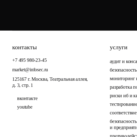
контакты
услуги
+7 495 980-23-45
аудит и конс
market@infosec.ru
безопасност
мониторинг и
125167 г. Москва, Театральная аллея,
д. 3, стр. 1
разработка 
риски иб и к
вконтакте
тестировани
youtube
соответстви
безопасност
и предприят
противодейс