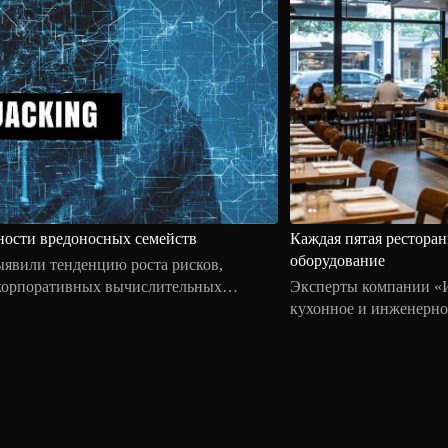
ности вредоносных семейств
Каждая пятая ресторан
оборудование
явили тенденцию роста рисков,
 корпоративных вычислительных
Эксперты компании «И
кухонное и инженерное
ресторанных сетей сто
подключенные устройс