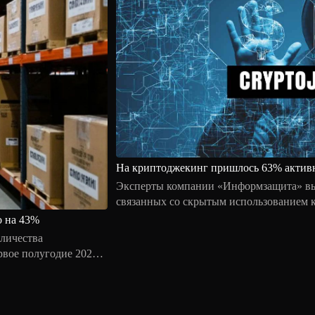
На криптоджекинг пришлось 63% актив
Эксперты компании «Информзащита» вы
связанных со скрытым использованием
ресурсов для майнинга криптовалют.
о на 43%
личества
рвое полугодие 2026
есте с этим
74 млн против 98,6
7,8 раза.