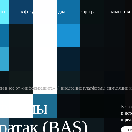
кты
в фокусе
медиа
карьера
компания
и в soc от «информзащита»
внедрение платформы симуляции ки
тформы
Клас
в де
к ре
ратак (BAS)
п