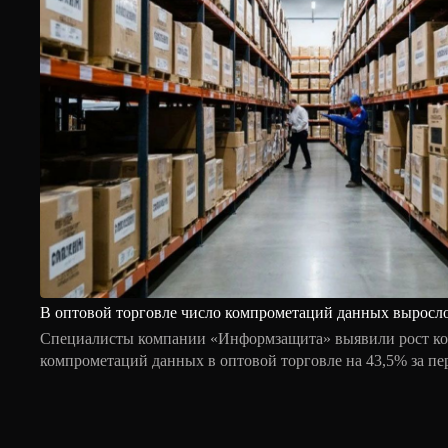
В оптовой торговле число компрометаций данных выросл
Специалисты компании «Информзащита» выявили рост ко
компрометаций данных в оптовой торговле на 43,5% за пе
года по сравнению с аналогичным периодом 2025 года. Вм
количество уведомлений о затронутых данных достигло 2,
тыс. в первом полугодии прошлого года, увеличившись в 2