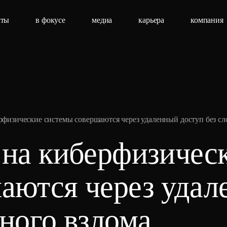
кты
в фокусе
медиа
карьера
компания
ерфизические системы совершаются через удаленный доступ без с
 на киберфизичес
аются через уда
ного взлома