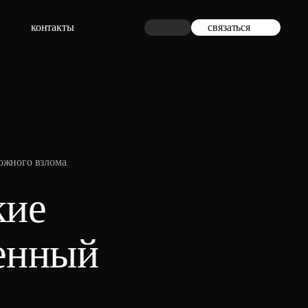
контакты
связаться
ложного взлома
кие
ленный