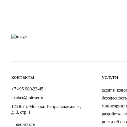
контакты
услуги
+7 495 980-23-45
аудит и конс
market@infosec.ru
безопасност
мониторинг и
125167 г. Москва, Театральная аллея,
д. 3, стр. 1
разработка 
риски иб и к
вконтакте