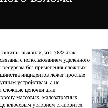
ащита» выявили, что 78% атак
связаны с использованием удаленного
т-ресурсам без применения сложных
ьшинства инцидентов лежат простые
упным устройствам, а не
и сложные цепочки атак.
торону массовых, малозатратных
 где ключевым условием становится