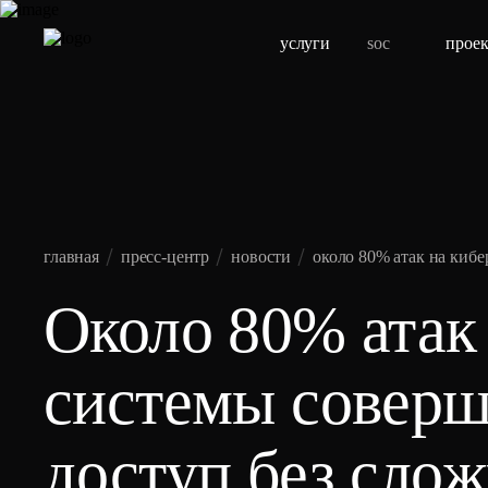
услуги
soc
прое
главная
пресс-центр
новости
около 80% атак на киб
Около 80% атак
системы соверш
доступ без слож