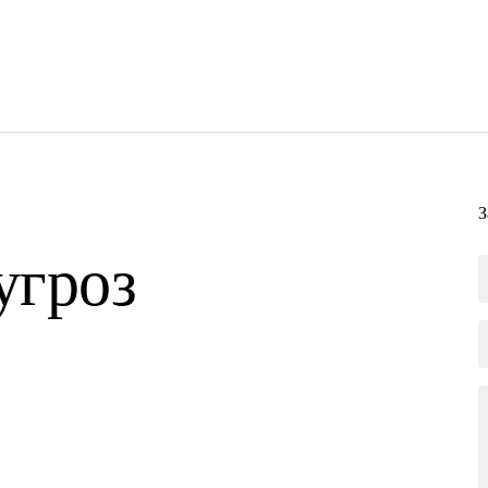
З
угроз