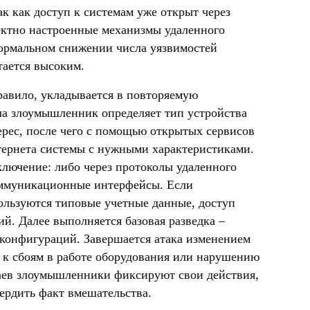
ак как доступ к системам уже открыт через
ектно настроенные механизмы удаленного
формальном снижении числа уязвимостей
тается высоким.
правило, укладывается в повторяемую
ла злоумышленник определяет тип устройства
рес, после чего с помощью открытых сервисов
тернета системы с нужными характеристиками.
лючение: либо через протоколы удаленного
коммуникационные интерфейсы. Если
ользуются типовые учетные данные, доступ
й. Далее выполняется базовая разведка –
 конфигураций. Завершается атака изменением
т к сбоям в работе оборудования или нарушению
чаев злоумышленники фиксируют свои действия,
вердить факт вмешательства.