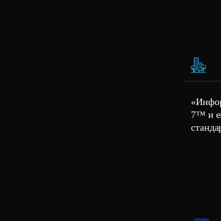
«Инфор
7™ и е
станда