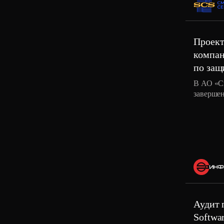
Проект
компа
по защ
В АО «С
завершен
обеспеч
(СОИБ) 
Аудит 
Softwa