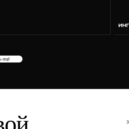
ь ещё
вой
З