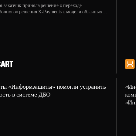
-заказчик приняла решение о переходе
бочного» решения X-Payments к модели облачных
ний SaaS. Клиенты компании-заказчика каждый день
ывают большой объем данных кредитных карт.
ты «Информзащиты» помогли устранить
«Ин
ость в системе ДБО
ком
«Ин