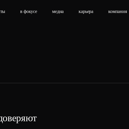
кты
в фокусе
медиа
карьера
компания
доверяют