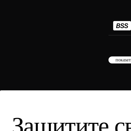
показат
Защитите с