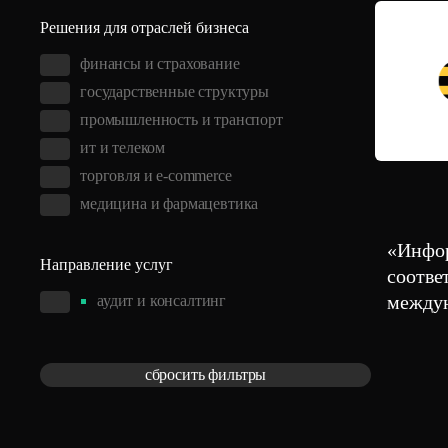
Решения для отраслей бизнеса
финансы и страхование
государственные структуры
промышленность и транспорт
ит и телеком
торговля и e-commerce
медицина и фармацевтика
«Инфор
Направление услуг
соотве
междун
аудит и консалтинг
сбросить
фильтры