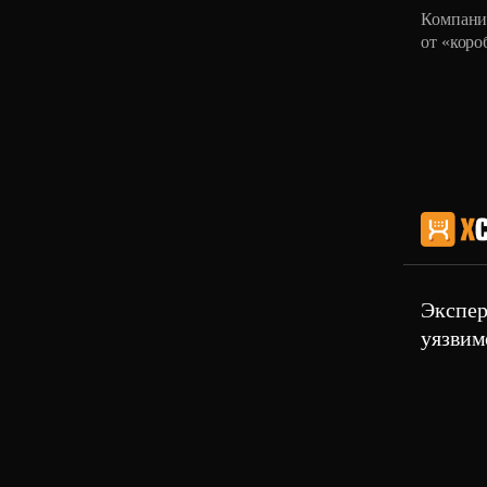
Компания
от «коро
вычисле
обрабат
Экспер
уязвим