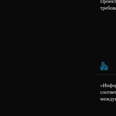
Проект
требов
«Инфор
соотве
междун